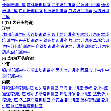
长春培训讲座
吉林培训讲座
四平培训讲座
辽源培训讲座
通化
培训讲座
白山培训讲座
松原培训讲座
白城培训讲座
延边培训
讲座
L
(以L为开头的省)
辽宁
沈阳培训讲座
大连培训讲座
鞍山培训讲座
抚顺培训讲座
本溪
培训讲座
丹东培训讲座
锦州培训讲座
营口培训讲座
阜新培训
讲座
辽阳培训讲座
盘锦培训讲座
铁岭培训讲座
朝阳培训讲座
葫芦岛培训讲座
N
(以N为开头的省)
宁夏
银川培训讲座
石嘴山培训讲座
吴忠培训讲座
固原培训讲座
中
卫培训讲座
内蒙
呼和浩特培训讲座
包头培训讲座
乌海培训讲座
赤峰培训讲座
通辽培训讲座
鄂尔多斯培训讲座
呼伦贝尔培训讲座
巴彦淖尔
培训讲座
乌兰察布培训讲座
兴安盟培训讲座
锡林郭勒盟培训
讲座
阿拉善盟培训讲座