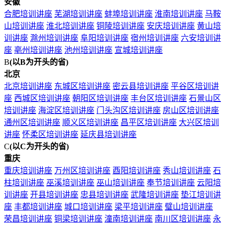
安徽
合肥培训讲座
芜湖培训讲座
蚌埠培训讲座
淮南培训讲座
马鞍
山培训讲座
淮北培训讲座
铜陵培训讲座
安庆培训讲座
黄山培
训讲座
滁州培训讲座
阜阳培训讲座
宿州培训讲座
六安培训讲
座
亳州培训讲座
池州培训讲座
宣城培训讲座
B
(以B为开头的省)
北京
北京培训讲座
东城区培训讲座
密云县培训讲座
平谷区培训讲
座
西城区培训讲座
朝阳区培训讲座
丰台区培训讲座
石景山区
培训讲座
海淀区培训讲座
门头沟区培训讲座
房山区培训讲座
通州区培训讲座
顺义区培训讲座
昌平区培训讲座
大兴区培训
讲座
怀柔区培训讲座
延庆县培训讲座
C
(以C为开头的省)
重庆
重庆培训讲座
万州区培训讲座
酉阳培训讲座
秀山培训讲座
石
柱培训讲座
巫溪培训讲座
巫山培训讲座
奉节培训讲座
云阳培
训讲座
开县培训讲座
忠县培训讲座
武隆培训讲座
垫江培训讲
座
丰都培训讲座
城口培训讲座
梁平培训讲座
璧山培训讲座
荣昌培训讲座
铜梁培训讲座
潼南培训讲座
南川区培训讲座
永