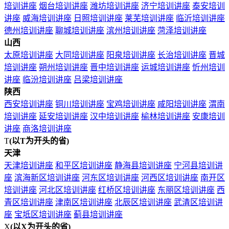
培训讲座
烟台培训讲座
潍坊培训讲座
济宁培训讲座
泰安培训
讲座
威海培训讲座
日照培训讲座
莱芜培训讲座
临沂培训讲座
德州培训讲座
聊城培训讲座
滨州培训讲座
菏泽培训讲座
山西
太原培训讲座
大同培训讲座
阳泉培训讲座
长治培训讲座
晋城
培训讲座
朔州培训讲座
晋中培训讲座
运城培训讲座
忻州培训
讲座
临汾培训讲座
吕梁培训讲座
陕西
西安培训讲座
铜川培训讲座
宝鸡培训讲座
咸阳培训讲座
渭南
培训讲座
延安培训讲座
汉中培训讲座
榆林培训讲座
安康培训
讲座
商洛培训讲座
T
(以T为开头的省)
天津
天津培训讲座
和平区培训讲座
静海县培训讲座
宁河县培训讲
座
滨海新区培训讲座
河东区培训讲座
河西区培训讲座
南开区
培训讲座
河北区培训讲座
红桥区培训讲座
东丽区培训讲座
西
青区培训讲座
津南区培训讲座
北辰区培训讲座
武清区培训讲
座
宝坻区培训讲座
蓟县培训讲座
X
(以X为开头的省)