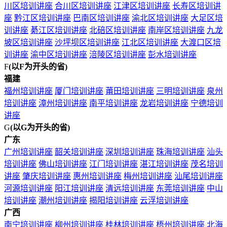
川区培训讲座
合川区培训讲座
江津区培训讲座
长寿区培训讲
座
黔江区培训讲座
巴南区培训讲座
渝北区培训讲座
大足区培
训讲座
綦江区培训讲座
北碚区培训讲座
南岸区培训讲座
九龙
坡区培训讲座
沙坪坝区培训讲座
江北区培训讲座
大渡口区培
训讲座
渝中区培训讲座
涪陵区培训讲座
彭水培训讲座
F
(以F为开头的省)
福建
福州培训讲座
厦门培训讲座
莆田培训讲座
三明培训讲座
泉州
培训讲座
漳州培训讲座
南平培训讲座
龙岩培训讲座
宁德培训
讲座
G
(以G为开头的省)
广东
广州培训讲座
韶关培训讲座
深圳培训讲座
珠海培训讲座
汕头
培训讲座
佛山培训讲座
江门培训讲座
湛江培训讲座
茂名培训
讲座
肇庆培训讲座
惠州培训讲座
梅州培训讲座
汕尾培训讲座
河源培训讲座
阳江培训讲座
清远培训讲座
东莞培训讲座
中山
培训讲座
潮州培训讲座
揭阳培训讲座
云浮培训讲座
广西
南宁培训讲座
柳州培训讲座
桂林培训讲座
梧州培训讲座
北海