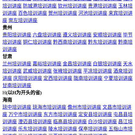
培训讲座
防城港培训讲座
钦州培训讲座
贵港培训讲座
玉林培
训讲座
百色培训讲座
贺州培训讲座
河池培训讲座
来宾培训讲
座
崇左培训讲座
贵州
贵阳培训讲座
六盘培训讲座
遵义培训讲座
安顺培训讲座
毕节
培训讲座
铜仁培训讲座
黔西南培训讲座
黔东培训讲座
黔南培
训讲座
甘肃
兰州培训讲座
嘉峪培训讲座
金昌培训讲座
白银培训讲座
天水
培训讲座
武威培训讲座
张掖培训讲座
平凉培训讲座
酒泉培训
讲座
庆阳培训讲座
定西培训讲座
陇南培训讲座
宁夏培训讲座
甘南培训讲座
H
(以H为开头的省)
海南
琼中培训讲座
琼海市培训讲座
儋州市培训讲座
文昌市培训讲
座
万宁市培训讲座
东方市培训讲座
定安县培训讲座
屯昌县培
训讲座
澄迈县培训讲座
临高县培训讲座
白沙培训讲座
昌江培
训讲座
乐东培训讲座
陵水培训讲座
保亭培训讲座
五指山市培