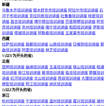
新疆
乌鲁木齐培训讲座
图木舒克市培训讲座
阿拉尔市培训讲座
石
河子市培训讲座
克拉玛依培训讲座
吐鲁番培训讲座
哈密培训
讲座
昌吉培训讲座
博尔塔拉培训讲座
巴音郭楞培训讲座
阿克
苏培训讲座
克州培训讲座
喀什培训讲座
和田培训讲座
伊犁培
训讲座
塔城培训讲座
阿勒泰培训讲座
五家渠市培训讲座
西藏
拉萨培训讲座
昌都培训讲座
山南培训讲座
日喀则培训讲座
那
曲培训讲座
阿里培训讲座
林芝培训讲座
Y
(以Y为开头的省)
云南
昆明培训讲座
曲靖培训讲座
玉溪培训讲座
保山培训讲座
昭通
培训讲座
丽江培训讲座
普洱培训讲座
临沧培训讲座
楚雄培训
讲座
红河培训讲座
文山培训讲座
西双培训讲座
大理培训讲座
德宏培训讲座
怒江培训讲座
迪庆培训讲座
Z
(以Z为开头的省)
浙江
杭州培训讲座
宁波培训讲座
温州培训讲座
嘉兴培训讲座
湖州