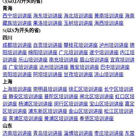
Q
(以Q为开头的省)
青海
西宁培训讲座
海东培训讲座
海北培训讲座
黄南培训讲座
海南
藏族培训讲座
果洛培训讲座
玉树培训讲座
海西培训讲座
S
(以S为开头的省)
四川
成都培训讲座
自贡培训讲座
攀枝花培训讲座
泸州培训讲座
德
阳培训讲座
绵阳培训讲座
广元培训讲座
遂宁培训讲座
内江培
训讲座
乐山培训讲座
南充培训讲座
眉山培训讲座
宜宾培训讲
座
广安培训讲座
达州培训讲座
雅安培训讲座
巴中培训讲座
资阳培训讲座
阿坝培训讲座
甘孜培训讲座
凉山培训讲座
上海
上海培训讲座
崇明县培训讲座
徐汇区培训讲座
长宁区培训讲
座
静安区培训讲座
普陀区培训讲座
闸北区培训讲座
虹口区培
训讲座
杨浦区培训讲座
闵行区培训讲座
宝山区培训讲座
嘉定
区培训讲座
浦东新区培训讲座
金山区培训讲座
松江区培训讲
座
青浦区培训讲座
黄浦区培训讲座
奉贤区培训讲座
山东
济南培训讲座
青岛培训讲座
淄博培训讲座
枣庄培训讲座
东营