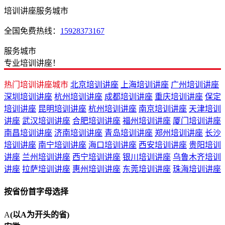
培训讲座服务城市
全国免费热线：
15928373167
服务城市
专业培训讲座！
热门培训讲座城市
北京培训讲座
上海培训讲座
广州培训讲座
深圳培训讲座
杭州培训讲座
成都培训讲座
重庆培训讲座
保定
培训讲座
昆明培训讲座
杭州培训讲座
南京培训讲座
天津培训
讲座
武汉培训讲座
合肥培训讲座
福州培训讲座
厦门培训讲座
南昌培训讲座
济南培训讲座
青岛培训讲座
郑州培训讲座
长沙
培训讲座
南宁培训讲座
海口培训讲座
西安培训讲座
贵阳培训
讲座
兰州培训讲座
西宁培训讲座
银川培训讲座
乌鲁木齐培训
讲座
拉萨培训讲座
惠州培训讲座
东莞培训讲座
珠海培训讲座
按省份首字母选择
A
(以A为开头的省)