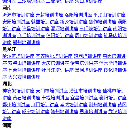
训讲座
三沙培训讲座
三亚培训讲座
海口培训讲座
河南
济源市培训讲座
开封培训讲座
洛阳培训讲座
平顶山培训讲座
安阳培训讲座
鹤壁培训讲座
新乡培训讲座
焦作培训讲座
濮阳
培训讲座
许昌培训讲座
漯河培训讲座
三门峡培训讲座
南阳培
训讲座
商丘培训讲座
信阳培训讲座
周口培训讲座
驻马店培训
讲座
郑州培训讲座
黑龙江
哈尔滨培训讲座
齐齐哈尔培训讲座
鸡西培训讲座
鹤岗培训讲
座
双鸭山培训讲座
大庆培训讲座
伊春培训讲座
佳木斯培训讲
座
七台河培训讲座
牡丹江培训讲座
黑河培训讲座
绥化培训讲
座
大兴安培训讲座
湖北
神农架培训讲座
天门市培训讲座
潜江市培训讲座
仙桃市培训
讲座
黄石培训讲座
十堰培训讲座
宜昌培训讲座
襄阳培训讲座
鄂州培训讲座
荆门培训讲座
孝感培训讲座
荆州培训讲座
黄冈
培训讲座
咸宁培训讲座
随州培训讲座
恩施培训讲座
武汉培训
讲座
湖南