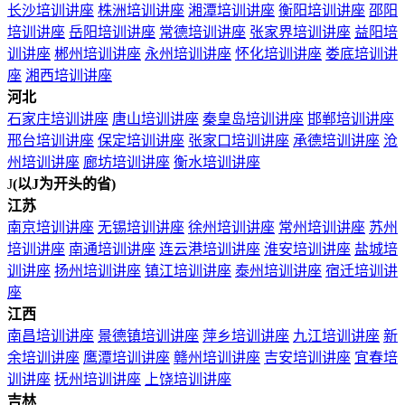
长沙培训讲座
株洲培训讲座
湘潭培训讲座
衡阳培训讲座
邵阳
培训讲座
岳阳培训讲座
常德培训讲座
张家界培训讲座
益阳培
训讲座
郴州培训讲座
永州培训讲座
怀化培训讲座
娄底培训讲
座
湘西培训讲座
河北
石家庄培训讲座
唐山培训讲座
秦皇岛培训讲座
邯郸培训讲座
邢台培训讲座
保定培训讲座
张家口培训讲座
承德培训讲座
沧
州培训讲座
廊坊培训讲座
衡水培训讲座
J
(以J为开头的省)
江苏
南京培训讲座
无锡培训讲座
徐州培训讲座
常州培训讲座
苏州
培训讲座
南通培训讲座
连云港培训讲座
淮安培训讲座
盐城培
训讲座
扬州培训讲座
镇江培训讲座
泰州培训讲座
宿迁培训讲
座
江西
南昌培训讲座
景德镇培训讲座
萍乡培训讲座
九江培训讲座
新
余培训讲座
鹰潭培训讲座
赣州培训讲座
吉安培训讲座
宜春培
训讲座
抚州培训讲座
上饶培训讲座
吉林